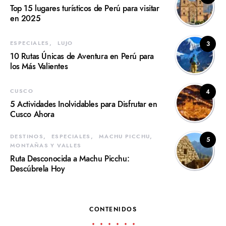
Top 15 lugares turísticos de Perú para visitar
en 2025
ESPECIALES
LUJO
3
10 Rutas Únicas de Aventura en Perú para
los Más Valientes
CUSCO
4
5 Actividades Inolvidables para Disfrutar en
Cusco Ahora
DESTINOS
ESPECIALES
MACHU PICCHU
5
MONTAÑAS Y VALLES
Ruta Desconocida a Machu Picchu:
Descúbrela Hoy
CONTENIDOS