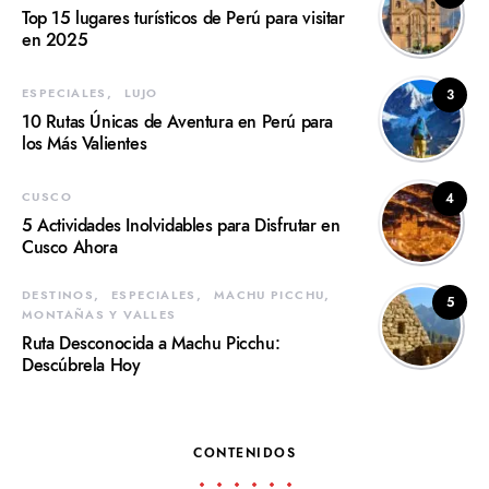
Top 15 lugares turísticos de Perú para visitar
en 2025
ESPECIALES
LUJO
3
10 Rutas Únicas de Aventura en Perú para
los Más Valientes
CUSCO
4
5 Actividades Inolvidables para Disfrutar en
Cusco Ahora
DESTINOS
ESPECIALES
MACHU PICCHU
5
MONTAÑAS Y VALLES
Ruta Desconocida a Machu Picchu:
Descúbrela Hoy
CONTENIDOS