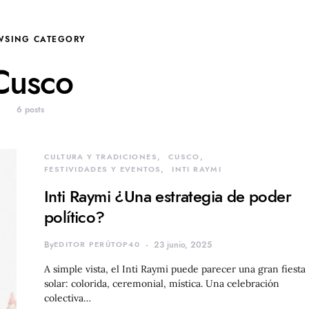
WSING CATEGORY
Cusco
6 posts
CULTURA Y TRADICIONES
CUSCO
FESTIVIDADES Y EVENTOS
INTI RAYMI
Inti Raymi ¿Una estrategia de poder
político?
By
EDITOR PERÚTOP40
23 junio, 2025
A simple vista, el Inti Raymi puede parecer una gran fiesta
solar: colorida, ceremonial, mística. Una celebración
colectiva…