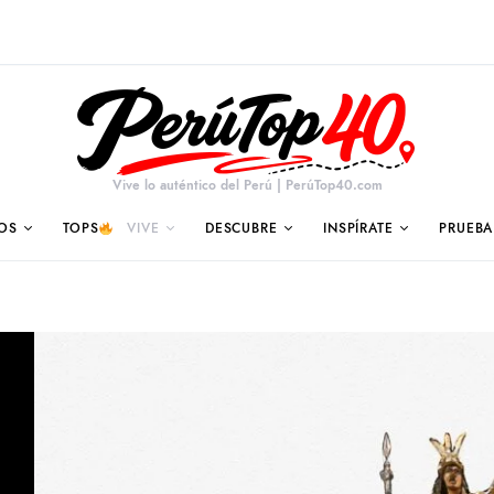
Vive lo auténtico del Perú | PerúTop40.com
OS
TOPS
VIVE
DESCUBRE
INSPÍRATE
PRUEBA