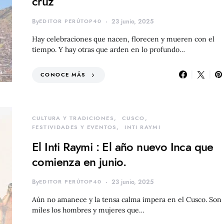
cruz
By
EDITOR PERÚTOP40
23 junio, 2025
Hay celebraciones que nacen, florecen y mueren con el
tiempo. Y hay otras que arden en lo profundo…
CONOCE MÁS
CULTURA Y TRADICIONES
CUSCO
FESTIVIDADES Y EVENTOS
INTI RAYMI
El Inti Raymi : El año nuevo Inca que
comienza en junio.
By
EDITOR PERÚTOP40
23 junio, 2025
Aún no amanece y la tensa calma impera en el Cusco. Son
miles los hombres y mujeres que…