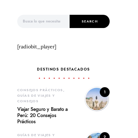
Search for:
SEARCH
[radiobit_player]
DESTINOS DESTACADOS
CONSEJOS PRÁCTICOS
1
GUÍAS DE VIAJES Y
CONSEJOS
Viajar Seguro y Barato a
Perú: 20 Consejos
Prácticos
GUÍAS DE VIAJES Y
2