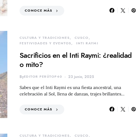
CONOCE MÁS
CULTURA Y TRADICIONES
CUSCO
FESTIVIDADES Y EVENTOS
INTI RAYMI
Sacrificios en el Inti Raymi: ¿realidad
o mito?
By
EDITOR PERÚTOP40
23 junio, 2025
Sabes que el Inti Raymi es una fiesta ancestral, una
celebración al Sol, llena de danzas, trajes brillantes…
CONOCE MÁS
CULTURA Y TRADICIONES
CUSCO