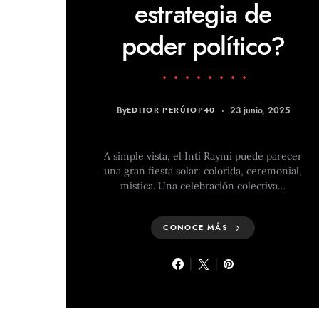
estrategia de
poder político?
By
EDITOR PERÚTOP40
23 junio, 2025
A simple vista, el Inti Raymi puede parecer
una gran fiesta solar: colorida, ceremonial,
mística. Una celebración colectiva…
CONOCE MÁS