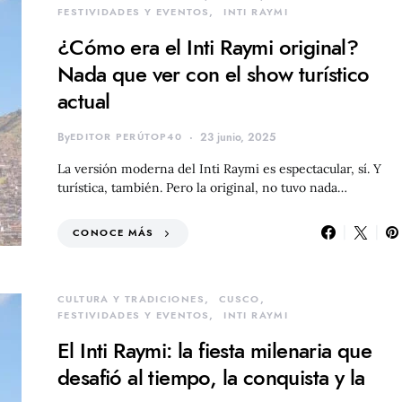
FESTIVIDADES Y EVENTOS
INTI RAYMI
¿Cómo era el Inti Raymi original?
Nada que ver con el show turístico
actual
By
EDITOR PERÚTOP40
23 junio, 2025
La versión moderna del Inti Raymi es espectacular, sí. Y
turística, también. Pero la original, no tuvo nada…
CONOCE MÁS
CULTURA Y TRADICIONES
CUSCO
FESTIVIDADES Y EVENTOS
INTI RAYMI
El Inti Raymi: la fiesta milenaria que
desafió al tiempo, la conquista y la