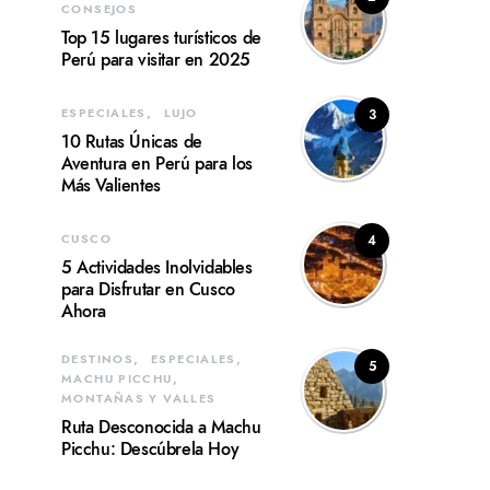
CONSEJOS
Top 15 lugares turísticos de
Perú para visitar en 2025
ESPECIALES
LUJO
3
10 Rutas Únicas de
Aventura en Perú para los
Más Valientes
CUSCO
4
5 Actividades Inolvidables
para Disfrutar en Cusco
Ahora
DESTINOS
ESPECIALES
5
MACHU PICCHU
MONTAÑAS Y VALLES
Ruta Desconocida a Machu
Picchu: Descúbrela Hoy