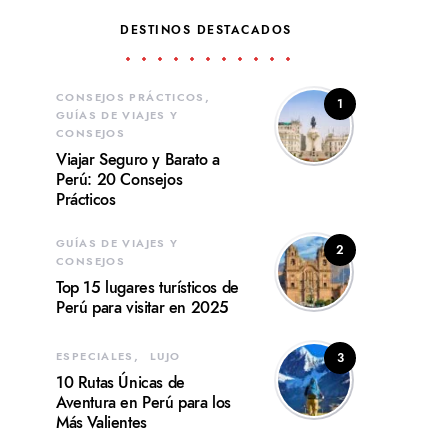
DESTINOS DESTACADOS
CONSEJOS PRÁCTICOS
1
GUÍAS DE VIAJES Y
CONSEJOS
Viajar Seguro y Barato a
Perú: 20 Consejos
Prácticos
GUÍAS DE VIAJES Y
2
CONSEJOS
Top 15 lugares turísticos de
Perú para visitar en 2025
ESPECIALES
LUJO
3
10 Rutas Únicas de
Aventura en Perú para los
Más Valientes