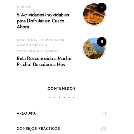
CUSCO
4
5 Actividades Inolvidables
para Disfrutar en Cusco
Ahora
DESTINOS
ESPECIALES
5
MACHU PICCHU
MONTAÑAS Y VALLES
Ruta Desconocida a Machu
Picchu: Descúbrela Hoy
CONTENIDOS
AREQUIPA
(1)
CONSEJOS PRÁCTICOS
(5)