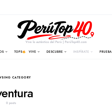
Vive lo auténtico del Perú | PerúTop40.com
OS
TOPS
VIVE
DESCUBRE
INSPÍRATE
PRUEBA
WSING CATEGORY
entura
0 posts