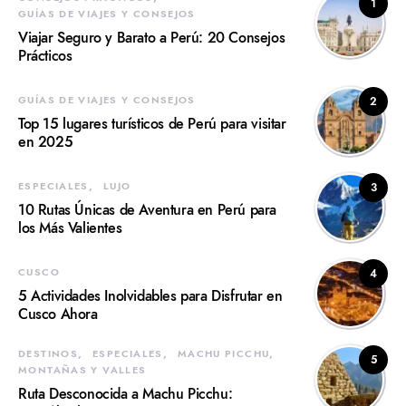
1
GUÍAS DE VIAJES Y CONSEJOS
Viajar Seguro y Barato a Perú: 20 Consejos
Prácticos
GUÍAS DE VIAJES Y CONSEJOS
2
Top 15 lugares turísticos de Perú para visitar
en 2025
ESPECIALES
LUJO
3
10 Rutas Únicas de Aventura en Perú para
los Más Valientes
CUSCO
4
5 Actividades Inolvidables para Disfrutar en
Cusco Ahora
DESTINOS
ESPECIALES
MACHU PICCHU
5
MONTAÑAS Y VALLES
Ruta Desconocida a Machu Picchu: