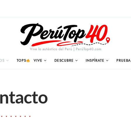
Vive lo auténtico del Perú | PerúTop40.com
OS
TOPS
VIVE
DESCUBRE
INSPÍRATE
PRUEBA
ntacto