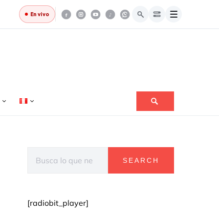
En vivo
Search for:
SEARCH
[radiobit_player]