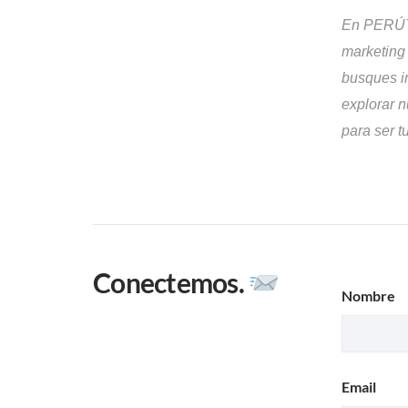
En PERÚTO
marketing 
busques i
explorar 
para ser t
Conectemos.
Nombre
Email