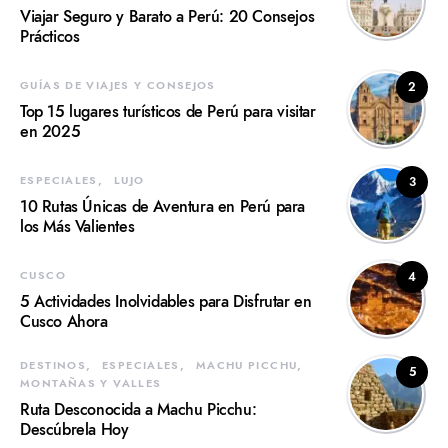
Viajar Seguro y Barato a Perú: 20 Consejos
Prácticos
GUÍAS DE VIAJES Y CONSEJOS
2
Top 15 lugares turísticos de Perú para visitar
en 2025
ESPECIALES
LUJO
3
10 Rutas Únicas de Aventura en Perú para
los Más Valientes
CUSCO
4
5 Actividades Inolvidables para Disfrutar en
Cusco Ahora
DESTINOS
ESPECIALES
MACHU PICCHU
5
MONTAÑAS Y VALLES
Ruta Desconocida a Machu Picchu:
Descúbrela Hoy