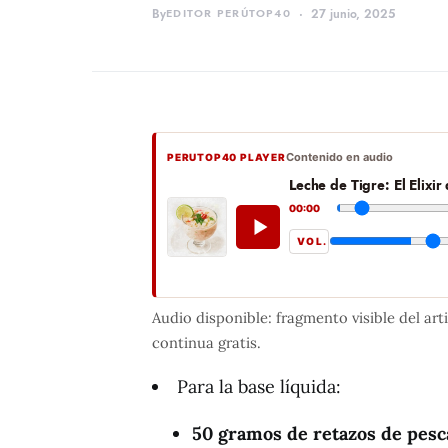
By
EDITOR PERÚTOP40
27 junio, 2025
Contenido en audio
PERUTOP40 PLAYER
Leche de Tigre: El Elixi
00:00
VOL.
Audio disponible: fragmento visible del art
continua gratis.
Para la base líquida:
50 gramos de retazos de pes