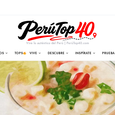
Vive lo auténtico del Perú | PerúTop40.com
OS
TOPS
VIVE
DESCUBRE
INSPÍRATE
PRUEBA