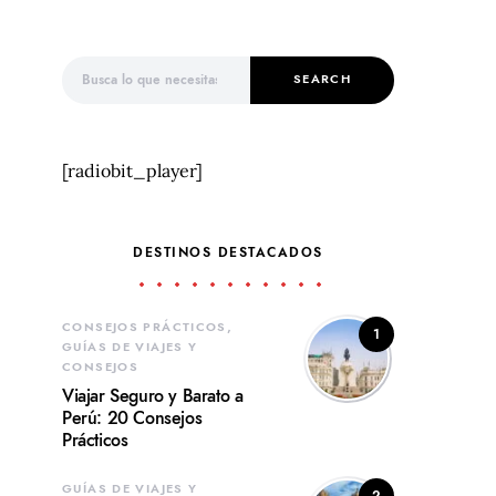
Search for:
SEARCH
[radiobit_player]
DESTINOS DESTACADOS
CONSEJOS PRÁCTICOS
1
GUÍAS DE VIAJES Y
CONSEJOS
Viajar Seguro y Barato a
Perú: 20 Consejos
Prácticos
GUÍAS DE VIAJES Y