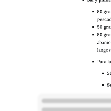
50 gra
pescad
50 gr
50 gra
abanic
langos
Para la
5
S