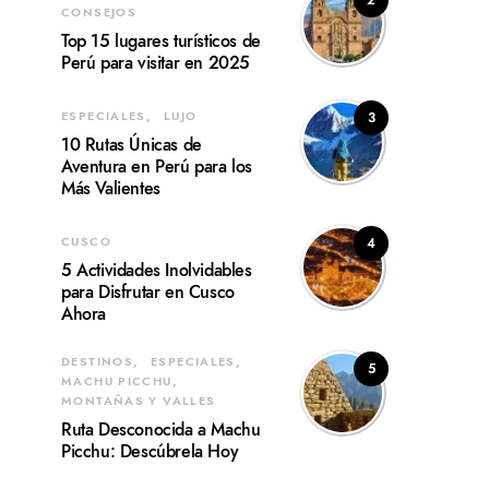
2
CONSEJOS
Top 15 lugares turísticos de
Perú para visitar en 2025
ESPECIALES
LUJO
3
10 Rutas Únicas de
Aventura en Perú para los
Más Valientes
CUSCO
4
5 Actividades Inolvidables
para Disfrutar en Cusco
Ahora
DESTINOS
ESPECIALES
5
MACHU PICCHU
MONTAÑAS Y VALLES
Ruta Desconocida a Machu
Picchu: Descúbrela Hoy