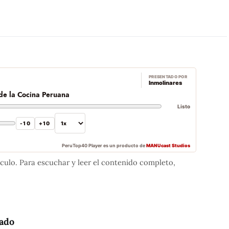
PRESENTADO POR
Inmolinares
r de la Cocina Peruana
Listo
-10
+10
PeruTop40 Player es un producto de
MANUcast Studios
iculo. Para escuchar y leer el contenido completo,
cado