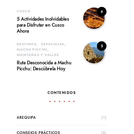
CUSCO
4
5 Actividades Inolvidables
para Disfrutar en Cusco
Ahora
DESTINOS
ESPECIALES
5
MACHU PICCHU
MONTAÑAS Y VALLES
Ruta Desconocida a Machu
Picchu: Descúbrela Hoy
CONTENIDOS
AREQUIPA
(1)
CONSEJOS PRÁCTICOS
(5)