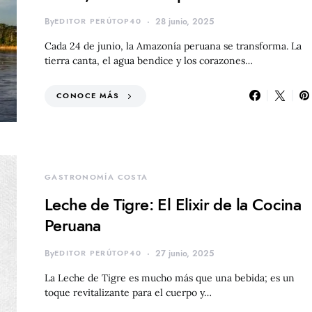
By
EDITOR PERÚTOP40
28 junio, 2025
Cada 24 de junio, la Amazonía peruana se transforma. La
tierra canta, el agua bendice y los corazones…
CONOCE MÁS
GASTRONOMÍA COSTA
Leche de Tigre: El Elixir de la Cocina
Peruana
By
EDITOR PERÚTOP40
27 junio, 2025
La Leche de Tigre es mucho más que una bebida; es un
toque revitalizante para el cuerpo y…