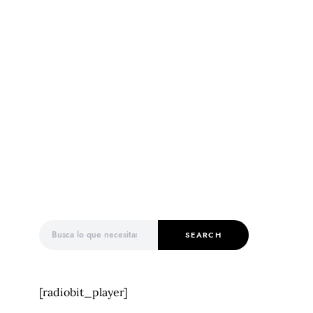
Search for:
SEARCH
[radiobit_player]