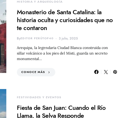
HISTORIA Y ARQUEOLOGÍA
Monasterio de Santa Catalina: la
historia oculta y curiosidades que no
te contaron
By
EDITOR PERÚTOP40
3 julio, 2025
Arequipa, la legendaria Ciudad Blanca construida con
sillar volcánico a los pies del Misti, guarda un secreto
monumental…
CONOCE MÁS
FESTIVIDADES Y EVENTOS
Fiesta de San Juan: Cuando el Río
Llama, la Selva Responde