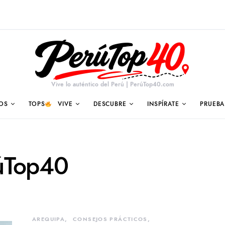
Vive lo auténtico del Perú | PerúTop40.com
OS
TOPS
VIVE
DESCUBRE
INSPÍRATE
PRUEBA
rúTop40
AREQUIPA
CONSEJOS PRÁCTICOS