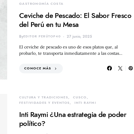
GASTRONOMÍA COSTA
Ceviche de Pescado: El Sabor Fresco
del Perú en tu Mesa
By
EDITOR PERÚTOP40
27 junio, 2025
El ceviche de pescado es uno de esos platos que, al
probarlo, te transporta inmediatamente a las costas…
CONOCE MÁS
CULTURA Y TRADICIONES
CUSCO
FESTIVIDADES Y EVENTOS
INTI RAYMI
Inti Raymi ¿Una estrategia de poder
político?