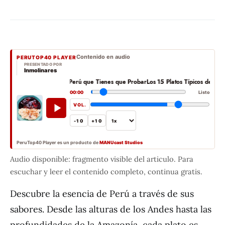
Contenido en audio
PERUTOP40 PLAYER
PRESENTADO POR
Inmolinares
5 Platos Típicos del Perú que Tienes que Probar
Los 15 Platos Típicos del Perú qu
00:00
Listo
VOL.
-10
+10
PeruTop40 Player es un producto de
MANUcast Studios
Audio disponible: fragmento visible del articulo. Para
escuchar y leer el contenido completo, continua gratis.
Descubre la esencia de Perú a través de sus
sabores. Desde las alturas de los Andes hasta las
profundidades de la Amazonía, cada plato es