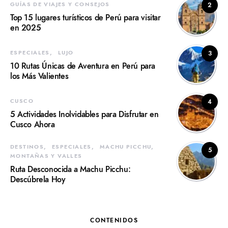
GUÍAS DE VIAJES Y CONSEJOS
2
Top 15 lugares turísticos de Perú para visitar
en 2025
ESPECIALES
LUJO
3
10 Rutas Únicas de Aventura en Perú para
los Más Valientes
CUSCO
4
5 Actividades Inolvidables para Disfrutar en
Cusco Ahora
DESTINOS
ESPECIALES
MACHU PICCHU
5
MONTAÑAS Y VALLES
Ruta Desconocida a Machu Picchu:
Descúbrela Hoy
CONTENIDOS