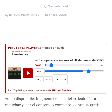
2 minute read
By
EDITOR PERÚTOP40
15 enero, 2025
Contenido en audio
PERUTOP40 PLAYER
PRESENTADO POR
Inmolinares
nal Jorge Chávez: su operación iniciará el 30 de marzo de 2025
Nuevo Aeropuert
00:00
Listo
VOL.
-10
+10
PeruTop40 Player es un producto de
MANUcast Studios
Audio disponible: fragmento visible del articulo. Para
escuchar y leer el contenido completo, continua gratis.