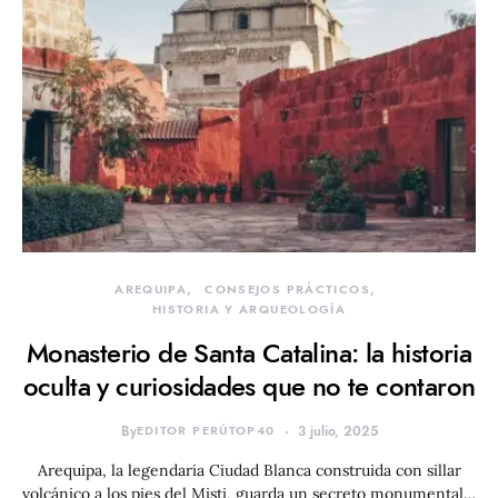
AREQUIPA
CONSEJOS PRÁCTICOS
HISTORIA Y ARQUEOLOGÍA
Monasterio de Santa Catalina: la historia
oculta y curiosidades que no te contaron
By
EDITOR PERÚTOP40
3 julio, 2025
Arequipa, la legendaria Ciudad Blanca construida con sillar
volcánico a los pies del Misti, guarda un secreto monumental…