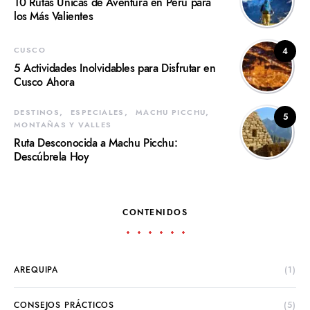
10 Rutas Únicas de Aventura en Perú para
los Más Valientes
CUSCO
4
5 Actividades Inolvidables para Disfrutar en
Cusco Ahora
DESTINOS
ESPECIALES
MACHU PICCHU
5
MONTAÑAS Y VALLES
Ruta Desconocida a Machu Picchu:
Descúbrela Hoy
CONTENIDOS
AREQUIPA
(1)
CONSEJOS PRÁCTICOS
(5)