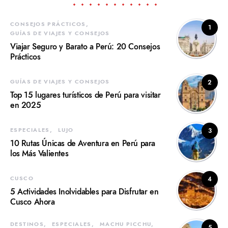
CONSEJOS PRÁCTICOS
1
GUÍAS DE VIAJES Y CONSEJOS
Viajar Seguro y Barato a Perú: 20 Consejos
Prácticos
GUÍAS DE VIAJES Y CONSEJOS
2
Top 15 lugares turísticos de Perú para visitar
en 2025
ESPECIALES
LUJO
3
10 Rutas Únicas de Aventura en Perú para
los Más Valientes
CUSCO
4
5 Actividades Inolvidables para Disfrutar en
Cusco Ahora
DESTINOS
ESPECIALES
MACHU PICCHU
5