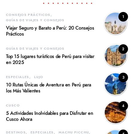
CONSEJOS PRÁCTICOS
1
GUÍAS DE VIAJES Y CONSEJOS
Viajar Seguro y Barato a Perú: 20 Consejos
Prácticos
GUÍAS DE VIAJES Y CONSEJOS
2
Top 15 lugares turísticos de Perú para visitar
en 2025
ESPECIALES
LUJO
3
10 Rutas Únicas de Aventura en Perú para
los Más Valientes
CUSCO
4
5 Actividades Inolvidables para Disfrutar en
Cusco Ahora
DESTINOS
ESPECIALES
MACHU PICCHU