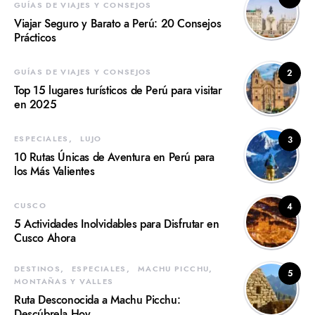
GUÍAS DE VIAJES Y CONSEJOS
Viajar Seguro y Barato a Perú: 20 Consejos
Prácticos
GUÍAS DE VIAJES Y CONSEJOS
2
Top 15 lugares turísticos de Perú para visitar
en 2025
ESPECIALES
LUJO
3
10 Rutas Únicas de Aventura en Perú para
los Más Valientes
CUSCO
4
5 Actividades Inolvidables para Disfrutar en
Cusco Ahora
DESTINOS
ESPECIALES
MACHU PICCHU
5
MONTAÑAS Y VALLES
Ruta Desconocida a Machu Picchu:
Descúbrela Hoy