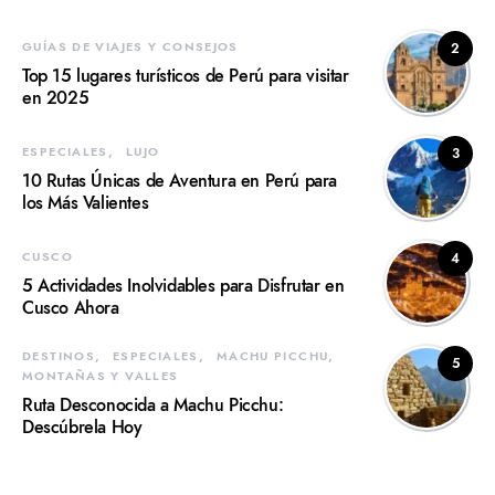
GUÍAS DE VIAJES Y CONSEJOS
2
Top 15 lugares turísticos de Perú para visitar
en 2025
ESPECIALES
LUJO
3
10 Rutas Únicas de Aventura en Perú para
los Más Valientes
CUSCO
4
5 Actividades Inolvidables para Disfrutar en
Cusco Ahora
DESTINOS
ESPECIALES
MACHU PICCHU
5
MONTAÑAS Y VALLES
Ruta Desconocida a Machu Picchu:
Descúbrela Hoy