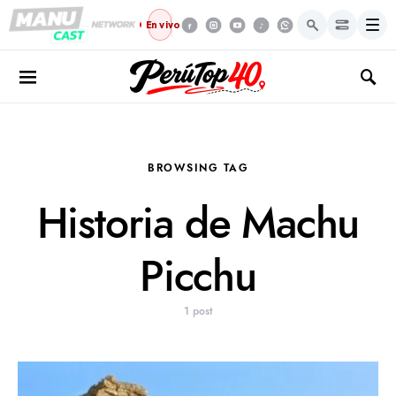
Menú
En vivo
BROWSING TAG
Historia de Machu
Picchu
1 post