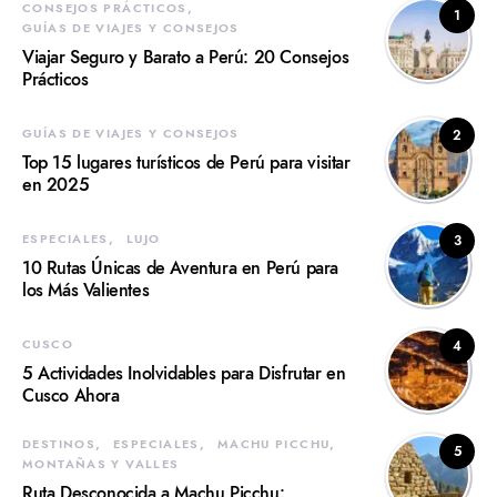
CONSEJOS PRÁCTICOS
1
GUÍAS DE VIAJES Y CONSEJOS
Viajar Seguro y Barato a Perú: 20 Consejos
Prácticos
GUÍAS DE VIAJES Y CONSEJOS
2
Top 15 lugares turísticos de Perú para visitar
en 2025
ESPECIALES
LUJO
3
10 Rutas Únicas de Aventura en Perú para
los Más Valientes
CUSCO
4
5 Actividades Inolvidables para Disfrutar en
Cusco Ahora
DESTINOS
ESPECIALES
MACHU PICCHU
5
MONTAÑAS Y VALLES
Ruta Desconocida a Machu Picchu: