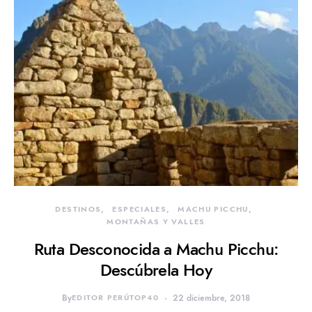
DESTINOS
ESPECIALES
MACHU PICCHU
MONTAÑAS Y VALLES
Ruta Desconocida a Machu Picchu:
Descúbrela Hoy
By
EDITOR PERÚTOP40
22 diciembre, 2018