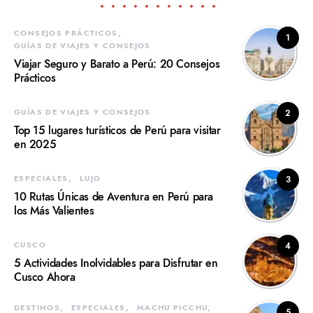
CONSEJOS PRÁCTICOS
1
GUÍAS DE VIAJES Y CONSEJOS
Viajar Seguro y Barato a Perú: 20 Consejos
Prácticos
GUÍAS DE VIAJES Y CONSEJOS
2
Top 15 lugares turísticos de Perú para visitar
en 2025
ESPECIALES
LUJO
3
10 Rutas Únicas de Aventura en Perú para
los Más Valientes
CUSCO
4
5 Actividades Inolvidables para Disfrutar en
Cusco Ahora
DESTINOS
ESPECIALES
MACHU PICCHU
5