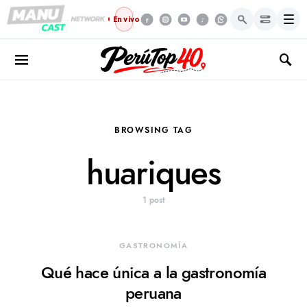
Menú
En vivo
BROWSING TAG
huariques
1 post
GASTRONOMÍA
Qué hace única a la gastronomía
peruana