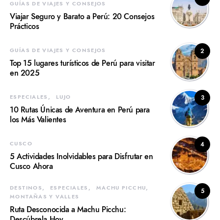
GUÍAS DE VIAJES Y CONSEJOS
Viajar Seguro y Barato a Perú: 20 Consejos
Prácticos
GUÍAS DE VIAJES Y CONSEJOS
2
Top 15 lugares turísticos de Perú para visitar
en 2025
ESPECIALES
LUJO
3
10 Rutas Únicas de Aventura en Perú para
los Más Valientes
CUSCO
4
5 Actividades Inolvidables para Disfrutar en
Cusco Ahora
DESTINOS
ESPECIALES
MACHU PICCHU
5
MONTAÑAS Y VALLES
Ruta Desconocida a Machu Picchu:
Descúbrela Hoy