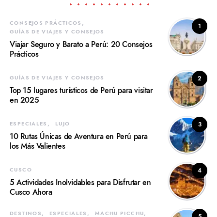
CONSEJOS PRÁCTICOS
1
GUÍAS DE VIAJES Y CONSEJOS
Viajar Seguro y Barato a Perú: 20 Consejos
Prácticos
GUÍAS DE VIAJES Y CONSEJOS
2
Top 15 lugares turísticos de Perú para visitar
en 2025
ESPECIALES
LUJO
3
10 Rutas Únicas de Aventura en Perú para
los Más Valientes
CUSCO
4
5 Actividades Inolvidables para Disfrutar en
Cusco Ahora
DESTINOS
ESPECIALES
MACHU PICCHU
5