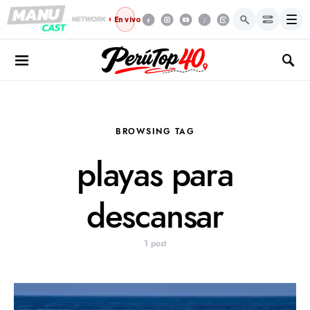
Menú
En vivo
BROWSING TAG
playas para
descansar
1 post