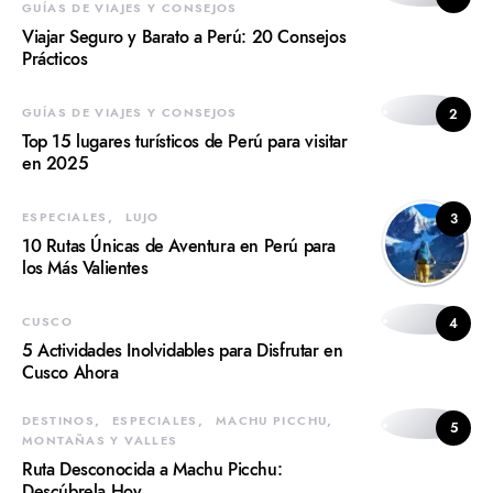
GUÍAS DE VIAJES Y CONSEJOS
Viajar Seguro y Barato a Perú: 20 Consejos
Prácticos
GUÍAS DE VIAJES Y CONSEJOS
2
Top 15 lugares turísticos de Perú para visitar
en 2025
ESPECIALES
LUJO
3
10 Rutas Únicas de Aventura en Perú para
los Más Valientes
CUSCO
4
5 Actividades Inolvidables para Disfrutar en
Cusco Ahora
DESTINOS
ESPECIALES
MACHU PICCHU
5
MONTAÑAS Y VALLES
Ruta Desconocida a Machu Picchu:
Descúbrela Hoy