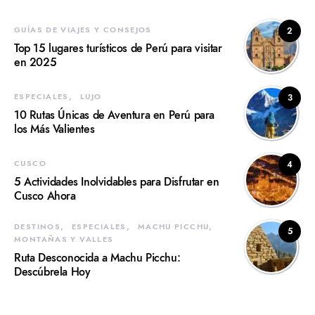
GUÍAS DE VIAJES Y CONSEJOS
2
Top 15 lugares turísticos de Perú para visitar
en 2025
ESPECIALES
LUJO
3
10 Rutas Únicas de Aventura en Perú para
los Más Valientes
CUSCO
4
5 Actividades Inolvidables para Disfrutar en
Cusco Ahora
DESTINOS
ESPECIALES
MACHU PICCHU
5
MONTAÑAS Y VALLES
Ruta Desconocida a Machu Picchu:
Descúbrela Hoy