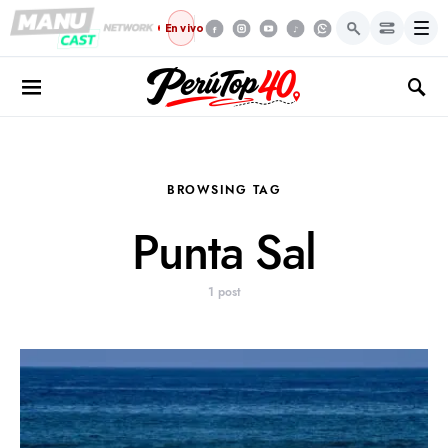
Menú
En vivo
BROWSING TAG
Punta Sal
1 post