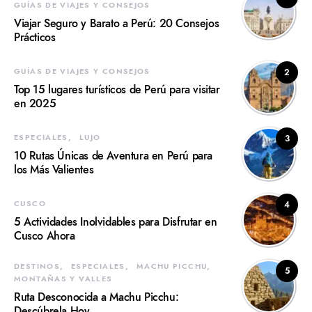
GUÍAS DE VIAJES Y CONSEJOS
Viajar Seguro y Barato a Perú: 20 Consejos
Prácticos
GUÍAS DE VIAJES Y CONSEJOS
2
Top 15 lugares turísticos de Perú para visitar
en 2025
ESPECIALES
LUJO
3
10 Rutas Únicas de Aventura en Perú para
los Más Valientes
CUSCO
4
5 Actividades Inolvidables para Disfrutar en
Cusco Ahora
DESTINOS
ESPECIALES
MACHU PICCHU
5
MONTAÑAS Y VALLES
Ruta Desconocida a Machu Picchu:
Descúbrela Hoy